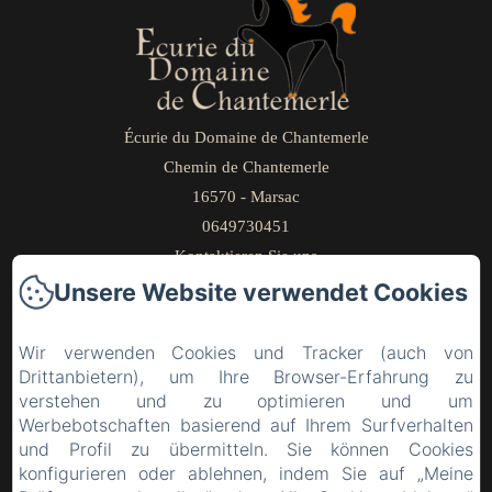
Écurie du Domaine de Chantemerle
Chemin de Chantemerle
16570 - Marsac
0649730451
Kontaktieren Sie uns
Unsere Website verwendet Cookies
Home
Stall des Anwesens
Wir verwenden Cookies und Tracker (auch von
Zimmer mit Frühstück
Drittanbietern), um Ihre Browser-Erfahrung zu
Fotos
verstehen und zu optimieren und um
Werbebotschaften basierend auf Ihrem Surfverhalten
Lehrgänge/Seminare
und Profil zu übermitteln. Sie können Cookies
Kontakt und Zugang
konfigurieren oder ablehnen, indem Sie auf „Meine
Rechtliche Informationen