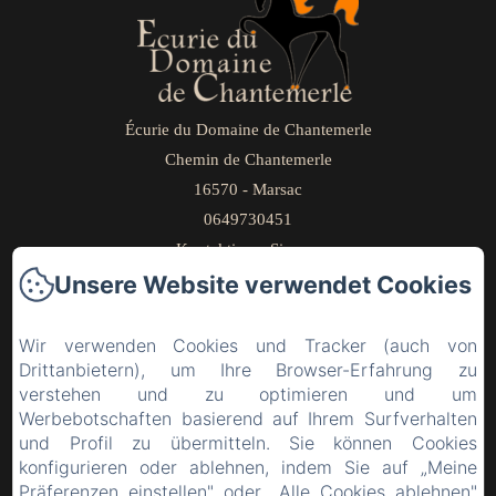
Écurie du Domaine de Chantemerle
Chemin de Chantemerle
16570 - Marsac
0649730451
Kontaktieren Sie uns
Unsere Website verwendet Cookies
Home
Stall des Anwesens
Wir verwenden Cookies und Tracker (auch von
Zimmer mit Frühstück
Drittanbietern), um Ihre Browser-Erfahrung zu
Fotos
verstehen und zu optimieren und um
Werbebotschaften basierend auf Ihrem Surfverhalten
Lehrgänge/Seminare
und Profil zu übermitteln. Sie können Cookies
Kontakt und Zugang
konfigurieren oder ablehnen, indem Sie auf „Meine
Rechtliche Informationen
Präferenzen einstellen" oder „Alle Cookies ablehnen"